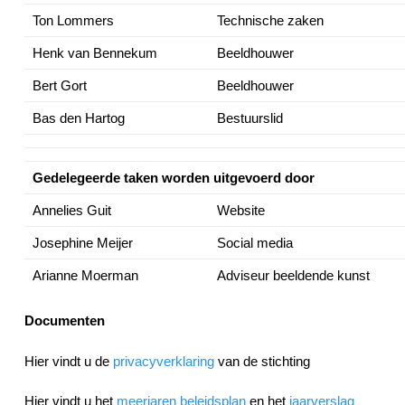
Ton Lommers
Technische zaken
Henk van Bennekum
Beeldhouwer
Bert Gort
Beeldhouwer
Bas den Hartog
Bestuurslid
Gedelegeerde taken
worden uitgevoerd door
Annelies Guit
Website
Josephine Meijer
Social media
Arianne Moerman
Adviseur beeldende kunst
Documenten
Hier vindt u de
privacyverklaring
van de stichting
Hier vindt u het
meerjaren beleidsplan
en het
jaarverslag