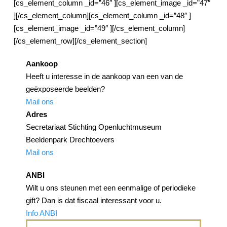
[cs_element_column _id=”46″ ][cs_element_image _id=”47″
][/cs_element_column][cs_element_column _id=”48″ ]
[cs_element_image _id=”49″ ][/cs_element_column]
[/cs_element_row][/cs_element_section]
Aankoop
Heeft u interesse in de aankoop van een van de
geëxposeerde beelden?
Mail ons
Adres
Secretariaat Stichting Openluchtmuseum
Beeldenpark Drechtoevers
Mail ons
ANBI
Wilt u ons steunen met een eenmalige of periodieke
gift? Dan is dat fiscaal interessant voor u.
Info ANBI