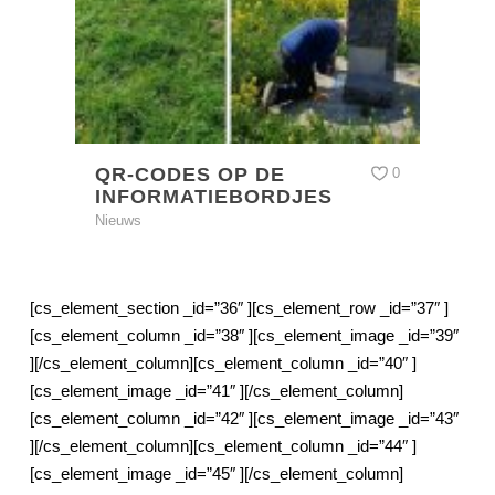
QR-CODES OP DE
0
INFORMATIEBORDJES
Nieuws
[cs_element_section _id=”36″ ][cs_element_row _id=”37″ ]
[cs_element_column _id=”38″ ][cs_element_image _id=”39″
][/cs_element_column][cs_element_column _id=”40″ ]
[cs_element_image _id=”41″ ][/cs_element_column]
[cs_element_column _id=”42″ ][cs_element_image _id=”43″
][/cs_element_column][cs_element_column _id=”44″ ]
[cs_element_image _id=”45″ ][/cs_element_column]