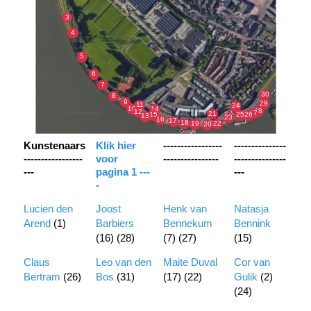
Kunstenaars
Klik hier
-----------------
---------------
-----------------
voor
----------------
---------------
---
pagina 1 ---
---
-
Lucien den
Joost
Henk van
Natasja
Arend
(1)
Barbiers
Bennekum
Bennink
(16) (28)
(7) (27)
(15)
Claus
Leo van den
Maite Duval
Cor van
Bertram
(26)
Bos
(31)
(17) (22)
Gulik
(2)
(24)