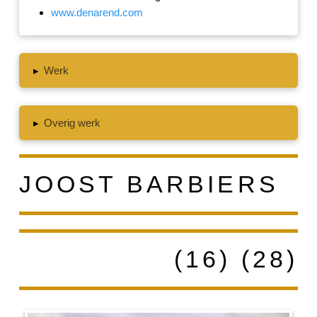
www.denarend.com
▸
Werk
▸
Overig werk
JOOST BARBIERS
(16) (28)