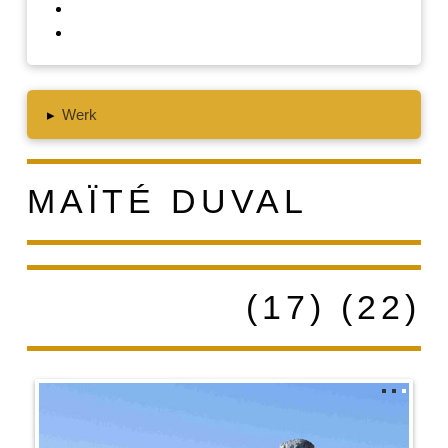
▸
Werk
MAÏTÉ DUVAL
(17) (22)