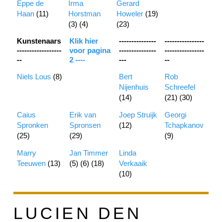
Eppe de
Irma
Gerard
Haan
(11)
Horstman
Howeler
(19)
(3) (4)
(23)
Kunstenaars
Klik hier
---------------
----------------
------------------
voor pagina
---------------
----------------
--
2 ----
---
--
Niels Lous
(8)
Bert
Rob
Nijenhuis
Schreefel
(14)
(21) (30)
Caius
Erik van
Joep Struijk
Georgi
Spronken
Spronsen
(12)
Tchapkanov
(25)
(29)
(9)
Marry
Jan Timmer
Linda
Teeuwen
(13)
(5) (6) (18)
Verkaaik
(10)
LUCIEN DEN