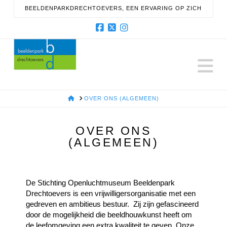
BEELDENPARKDRECHTOEVERS, EEN ERVARING OP ZICH
Facebook
X
Instagram
N
HOME
OVER ONS (ALGEMEEN)
OVER ONS
(ALGEMEEN)
De Stichting Openluchtmuseum Beeldenpark
Drechtoevers is een vrijwilligersorganisatie met een
gedreven en ambitieus bestuur. Zij zijn gefascineerd
door de mogelijkheid die beeldhouwkunst heeft om
de leefomgeving een extra kwaliteit te geven. Onze