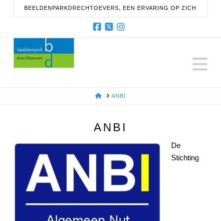
BEELDENPARKDRECHTOEVERS, EEN ERVARING OP ZICH
Facebook
X
Instagram
N
HOME
ANBI
ANBI
De
Stichting