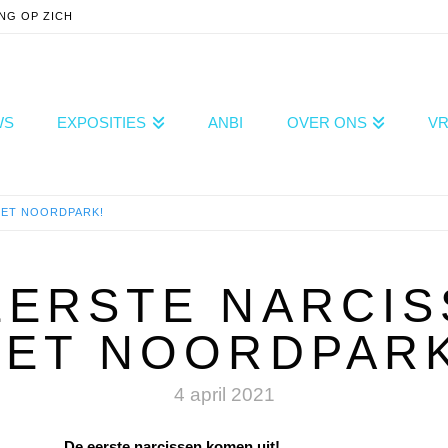
NG OP ZICH
WS
EXPOSITIES
ANBI
OVER ONS
VR
HET NOORDPARK!
ERSTE NARCIS
HET NOORDPARK
4 april 2021
arcissen komen uit!