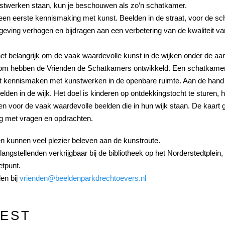
stwerken staan, kun je beschouwen als zo’n schatkamer.
een eerste kennismaking met kunst. Beelden in de straat, voor de scho
eving verhogen en bijdragen aan een verbetering van de kwaliteit v
t belangrijk om de vaak waardevolle kunst in de wijken onder de aan
om hebben de Vrienden de Schatkamers ontwikkeld. Een schatkamer is
 laat kennismaken met kunstwerken in de openbare ruimte. Aan de hand 
en in de wijk. Het doel is kinderen op ontdekkingstocht te sturen, he
gen voor de vaak waardevolle beelden die in hun wijk staan. De kaart 
g met vragen en opdrachten.
n kunnen veel plezier beleven aan de kunstroute.
langstellenden verkrijgbaar bij de bibliotheek op het Norderstedtplein,
tpunt.
en bij
vrienden@beeldenparkdrechtoevers.nl
EST