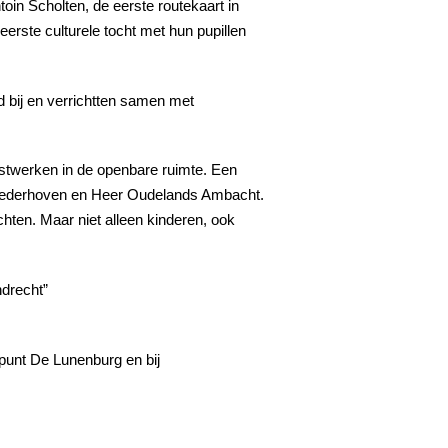
oin Scholten, de eerste routekaart in
erste culturele tocht met hun pupillen
 bij en verrichtten samen met
unstwerken in de openbare ruimte. Een
n Nederhoven en Heer Oudelands Ambacht.
hten. Maar niet alleen kinderen, ook
ndrecht”
cepunt De Lunenburg en bij