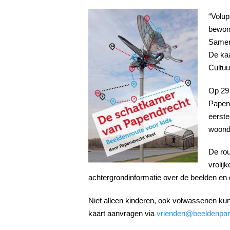
“Volup
bewond
Samen 
De kaa
Cultuu
Op 29 
Papend
eerste
woonde
De rou
vrolij
achtergrondinformatie over de beelden en
Niet alleen kinderen, ook volwassenen kunn
kaart aanvragen via
vrienden@beeldenpar