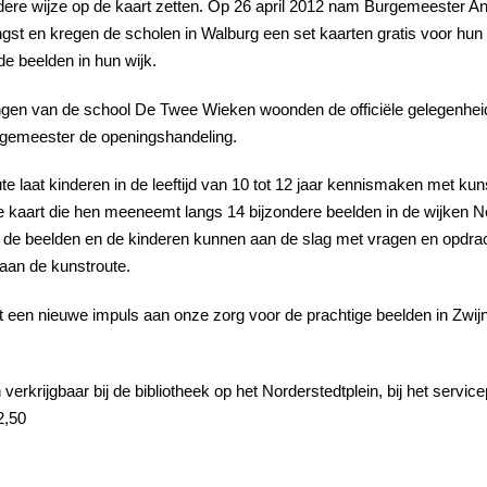
dere wijze op de kaart zetten. Op 26 april 2012 nam Burgemeester Ant
gst en kregen de scholen in Walburg een set kaarten gratis voor hun e
de beelden in hun wijk.
ngen van de school De Twee Wieken woonden de officiële gelegenheid
gemeester de openingshandeling.
te laat kinderen in de leeftijd van 10 tot 12 jaar kennismaken met k
ke kaart die hen meeneemt langs 14 bijzondere beelden in de wijke
 de beelden en de kinderen kunnen aan de slag met vragen en opdrac
aan de kunstroute.
eeft een nieuwe impuls aan onze zorg voor de prachtige beelden in Zwij
verkrijgbaar bij de bibliotheek op het Norderstedtplein, bij het servi
2,50