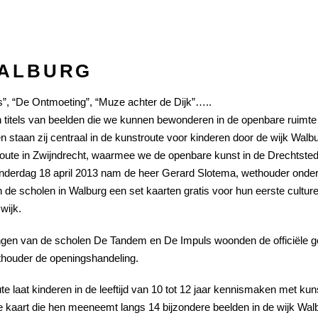
WALBURG
”, “De Ontmoeting”, “Muze achter de Dijk”…..
jn titels van beelden die we kunnen bewonderen in de openbare ruim
n staan zij centraal in de kunstroute voor kinderen door de wijk Walbu
oute in Zwijndrecht, waarmee we de openbare kunst in de Drechtstede
derdag 18 april 2013 nam de heer Gerard Slotema, wethouder onderwi
 de scholen in Walburg een set kaarten gratis voor hun eerste culture
wijk.
ngen van de scholen De Tandem en De Impuls woonden de officiële ge
houder de openingshandeling.
te laat kinderen in de leeftijd van 10 tot 12 jaar kennismaken met k
ke kaart die hen meeneemt langs 14 bijzondere beelden in de wijk Wal