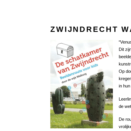
ZWIJNDRECHT 
“Venus
Dit zi
beelde
kunstr
Op don
kregen
in hun 
Leerli
de wet
De rou
vrolij