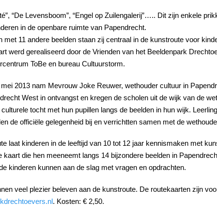
té”, “De Levensboom”, “Engel op Zuilengalerij”….. Dit zijn enkele pri
eren in de openbare ruimte van Papendrecht.
met 11 andere beelden staan zij centraal in de kunstroute voor kin
rt werd gerealiseerd door de Vrienden van het Beeldenpark Drecht
rcentrum ToBe en bureau Cultuurstorm.
mei 2013 nam Mevrouw Joke Reuwer, wethouder cultuur in Papendrec
recht West in ontvangst en kregen de scholen uit de wijk van de wet
 culturele tocht met hun pupillen langs de beelden in hun wijk. Leerl
n de officiële gelegenheid bij en verrichtten samen met de wethoude
te laat kinderen in de leeftijd van 10 tot 12 jaar kennismaken met k
ke kaart die hen meeneemt langs 14 bijzondere beelden in Papendrech
 de kinderen kunnen aan de slag met vragen en opdrachten.
en veel plezier beleven aan de kunstroute. De routekaarten zijn voor
kdrechtoevers.nl
. Kosten: € 2,50.