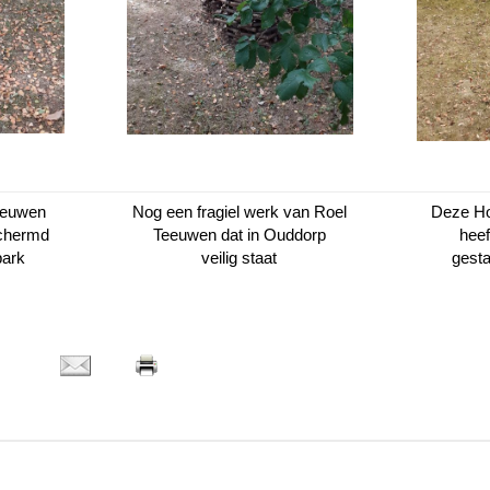
eeuwen
Nog een fragiel werk van Roel
Deze H
schermd
Teeuwen dat in Ouddorp
heef
park
veilig staat
gest