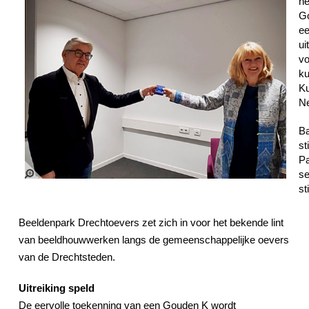
he
Go
ee
ui
vo
ku
Ku
Ne
Ba
st
Pa
se
st
Beeldenpark Drechtoevers zet zich in voor het bekende lint
van beeldhouwwerken langs de gemeenschappelijke oevers
van de Drechtsteden.
Uitreiking speld
De eervolle toekenning van een Gouden K wordt