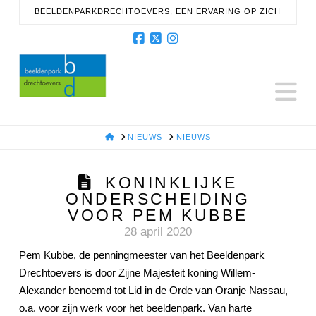
BEELDENPARKDRECHTOEVERS, EEN ERVARING OP ZICH
Facebook
X
Instagram
N
HOME
NIEUWS
NIEUWS
KONINKLIJKE
ONDERSCHEIDING
VOOR PEM KUBBE
28 april 2020
Pem Kubbe, de penningmeester van het Beeldenpark
Drechtoevers is door Zijne Majesteit koning Willem-
Alexander benoemd tot Lid in de Orde van Oranje Nassau,
o.a. voor zijn werk voor het beeldenpark. Van harte